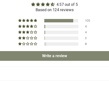
4.57 out of 5
Based on 124 reviews
105
4
4
3
8
Write a review