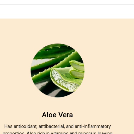
Aloe Vera
Has antioxidant, antibacterial, and anti-inflammatory
properties. Also rich in vitamins and minerals leaving