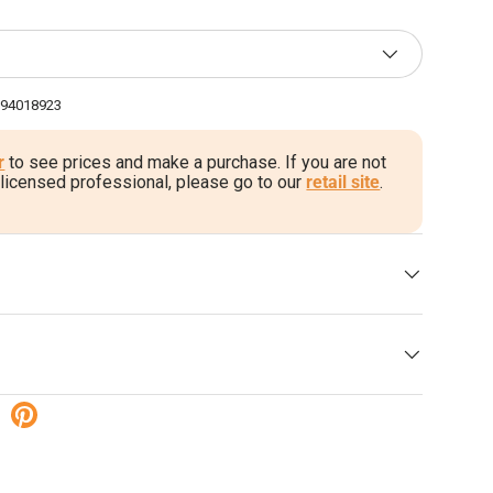
794018923
r
to see prices and make a purchase. If you are not
 licensed professional, please go to our
retail site
.
Twitter
el op Facebook
Pin op Pinterest
gave