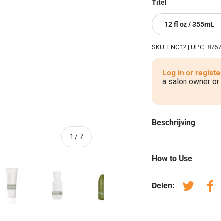
Titel
12 fl oz / 355mL
SKU:
LNC12
|
UPC:
876
Log in or registe
a salon owner or
Beschrijving
van
1
/
7
How to Use
Delen:
Tweet op 
De
ve
allerij-weergave
elding 4 in gallerij-weergave
Laad afbeelding 5 in gallerij-weergave
Laad afbeelding 6 in gallerij-weergave
Laad afbeelding 7 in gallerij-weer