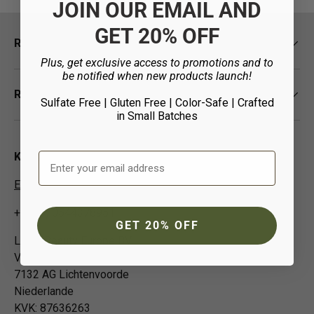
JOIN OUR EMAIL AND
GET 20% OFF
Richtlinien
Plus, get exclusive access to promotions and to
be notified when new products launch!
Ressourcen
Sulfate Free | Gluten Free | Color-Safe
| Crafted
in Small Batches
Email Address
Kontaktieren Sie uns
EUCustomer-Info@isp-beauty.com
+31 (0) 0544378951
GET 20% OFF
Loma Beauty Europe BV
Vivaldistraat 3
7132 AG Lichtenvoorde
Niederlande
KVK: 87636263