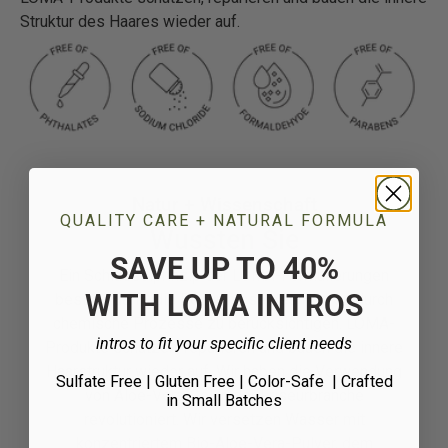
Struktur des Haares wieder auf.
Natur + Wissenschaft
QUALITY CARE + NATURAL FORMULA
Wussten Sie
SAVE UP TO 40%
Ein Schlüsselprinzip der LOMA-Formulierungen
WITH LOMA INTROS
besteht darin, die Bedürfnisse des Haares durch
chemische Prozesse zu berücksichtigen. LOMA-
intros to fit your specific client needs
Produkte schützen, reparieren und bauen die innere
Haarstruktur wieder auf. Wir haben die Verwendung
Sulfate Free | Gluten Free | Color-Safe
| Crafted
von Aloe-Vera-Gel in der Friseurbranche
in Small Batches
revolutioniert. Wir versetzen Wasser mit
konzentriertem Bio-Aloe-Vera-Pulver, dem