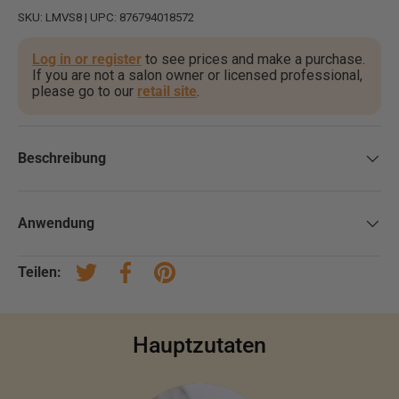
SKU:
LMVS8
|
UPC:
876794018572
Log in or register
to see prices and make a purchase.
If you are not a salon owner or licensed professional,
please go to our
retail site
.
Beschreibung
Anwendung
Teilen:
Auf Twitter twittern
Auf Facebook teilen
Auf Pinterest pinnen
Hauptzutaten