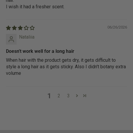
hair.
I wish it had a fresher scent.
06/26/2026
Nataliia
Doesn't work well for a long hair
When hair with the product gets dry, it gets difficult to
style a long hair as it gets sticky. Also I didn't botany extra
volume
1
2
3