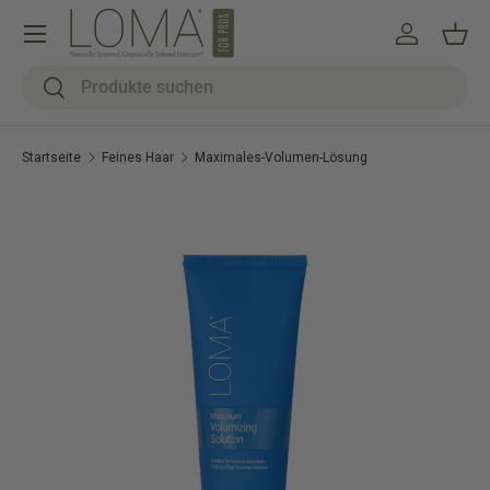
Menü
Direkt zum Inhalt
Einloggen
Eink
Suchen
Suchen
Startseite
Feines Haar
Maximales-Volumen-Lösung