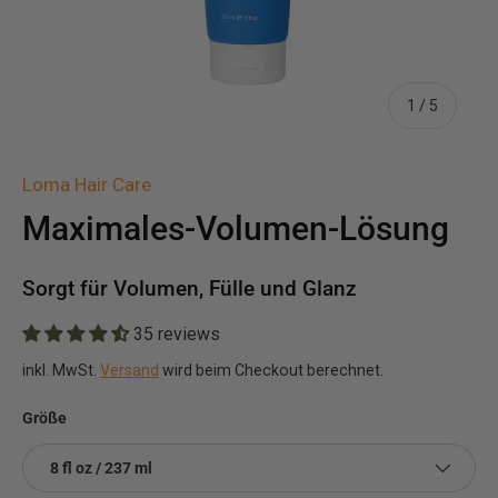
von
1
/
5
Loma Hair Care
Maximales-Volumen-Lösung
Sorgt für Volumen, Fülle und Glanz
35 reviews
inkl. MwSt.
Versand
wird beim Checkout berechnet.
Größe
8 fl oz / 237 ml